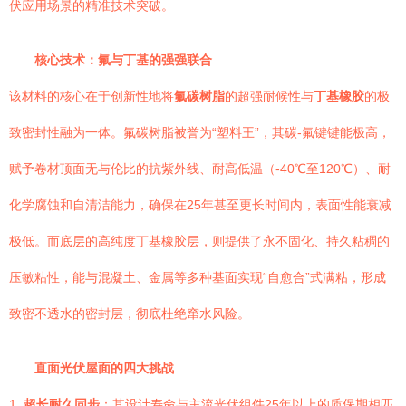
伏应用场景的精准技术突破。
核心技术：氟与丁基的强强联合
该材料的核心在于创新性地将
氟碳树脂
的超强耐候性与
丁基橡胶
的极
致密封性融为一体。氟碳树脂被誉为“塑料王”，其碳-氟键键能极高，
赋予卷材顶面无与伦比的抗紫外线、耐高低温（-40℃至120℃）、耐
化学腐蚀和自清洁能力，确保在25年甚至更长时间内，表面性能衰减
极低。而底层的高纯度丁基橡胶层，则提供了永不固化、持久粘稠的
压敏粘性，能与混凝土、金属等多种基面实现“自愈合”式满粘，形成
致密不透水的密封层，彻底杜绝窜水风险。
直面光伏屋面的四大挑战
1.
超长耐久同步
：其设计寿命与主流光伏组件25年以上的质保期相匹